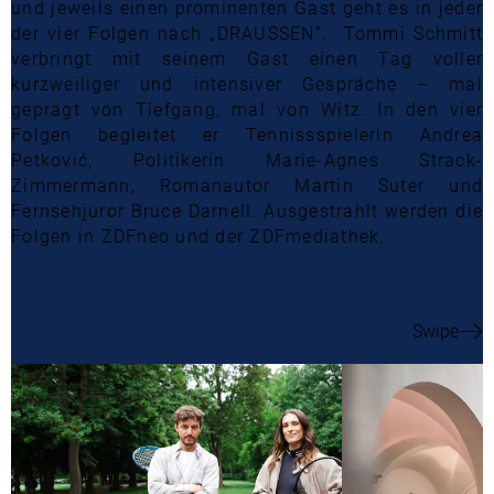
und jeweils einen prominenten Gast geht es in jeder
der vier Folgen nach „DRAUSSEN“. Tommi Schmitt
verbringt mit seinem Gast einen Tag voller
kurzweiliger und intensiver Gespräche – mal
geprägt von Tiefgang, mal von Witz. In den vier
Folgen begleitet er Tennissspielerin Andrea
Petković, Politikerin Marie-Agnes Strack-
Zimmermann, Romanautor Martin Suter und
Fernsehjuror Bruce Darnell. Ausgestrahlt werden die
Folgen in ZDFneo und der ZDFmediathek.
Swipe