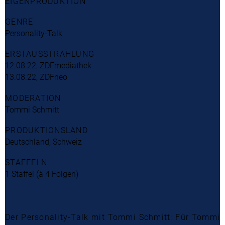
EIGENPRODUKTION
GENRE
Personality-Talk
ERSTAUSSTRAHLUNG
12.08.22, ZDFmediathek
13.08.22, ZDFneo
MODERATION
Tommi Schmitt
PRODUKTIONSLAND
Deutschland, Schweiz
STAFFELN
1 Staffel (à 4 Folgen)
Der Personality-Talk mit Tommi Schmitt: Für Tommi